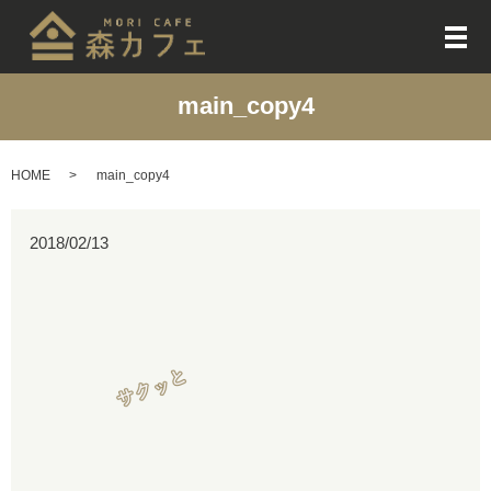
メ
main_copy4
HOME
main_copy4
2018/02/13