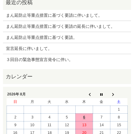
まん延防止等重点措置に基づく要請に伴いまして。
まん延防止等重点措置に基づく要請の延長に伴いまして。
まん延防止等重点措置に基づく要請。
宣言延長に伴いまして。
３回目の緊急事態宣言発令に伴い。
2026年 8月
日
月
火
水
木
金
土
1
2
3
4
5
6
7
8
9
10
11
12
13
14
15
16
17
18
19
20
21
22