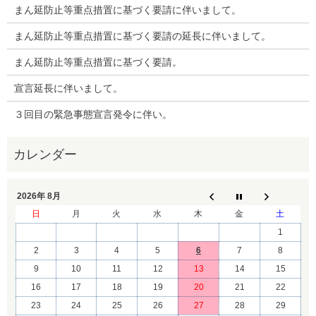
まん延防止等重点措置に基づく要請に伴いまして。
まん延防止等重点措置に基づく要請の延長に伴いまして。
まん延防止等重点措置に基づく要請。
宣言延長に伴いまして。
３回目の緊急事態宣言発令に伴い。
2026年 8月
日
月
火
水
木
金
土
1
2
3
4
5
6
7
8
9
10
11
12
13
14
15
16
17
18
19
20
21
22
23
24
25
26
27
28
29